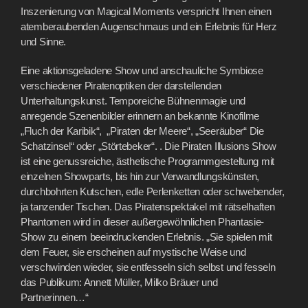
Inszenierung von Magical Moments verspricht Ihnen einen
atemberaubenden Augenschmaus und ein Erlebnis für Herz
und Sinne.
Eine aktionsgeladene Show und anschauliche Symbiose
verschiedener Piratenoptiken der darstellenden
Unterhaltungskunst. Temporeiche Bühnenmagie und
anregende Szenenbilder erinnern an bekannte Kinofilme
„Fluch der Karibik“, „Piraten der Meere“, „Seeräuber“ Die
Schatzinsel“ oder „Störtebeker“. . Die Piraten Illusions Show
ist eine genussreiche, ästhetische Programmgesteltung mit
einzelnen Showparts, bis hin zur Verwandlungskünsten,
durchbohrten Kutschen, edle Perlenketten oder schwebender,
ja tanzender Tischen. Das Piratenspektakel mit rätselhaften
Phantomen wird in dieser außergewöhnlichen Phantasie-
Show zu einem beeindruckenden Erlebnis. „Sie spielen mit
dem Feuer, sie erscheinen auf mystische Weise und
verschwinden wieder, sie entfesseln sich selbst und fesseln
das Publikum: Annett Müller, Milko Bräuer und
Partnerinnen…“