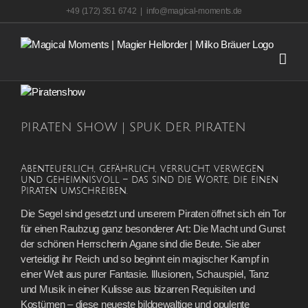
Skip
+49 (172) 351 6742
|
info@magical-moments.de
to
content
View
Larger
Image
PIRATEN SHOW | SPUK DER PIRATEN
Abenteuerlich, gefährlich, verrucht, verwegen
und geheimnisvoll – das sind die Worte, die einen
Piraten umschreiben.
Die Segel sind gesetzt und unserem Piraten öffnet sich ein Tor
für einen Raubzug ganz besonderer Art: Die Macht und Gunst
der schönen Herrscherin Agane sind die Beute. Sie aber
verteidigt ihr Reich und so beginnt ein magischer Kampf in
einer Welt aus purer Fantasie. Illusionen, Schauspiel, Tanz
und Musik in einer Kulisse aus bizarren Requisiten und
Kostümen – diese neueste bildgewaltige und opulente