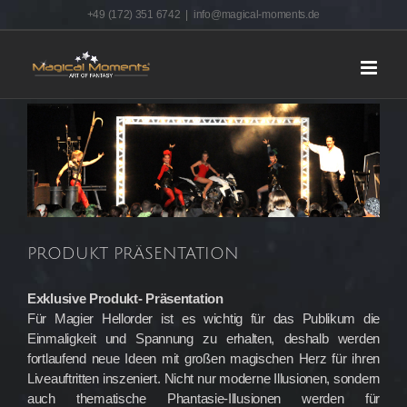
Skip
+49 (172) 351 6742
|
info@magical-moments.de
to
content
View
Larger
Image
PRODUKT PRÄSENTATION
Exklusive Produkt- Präsentation
Für Magier Hellorder ist es wichtig für das Publikum die
Einmaligkeit und Spannung zu erhalten, deshalb werden
fortlaufend neue Ideen mit großen magischen Herz für ihren
Liveauftritten inszeniert. Nicht nur moderne Illusionen, sondern
auch thematische Phantasie-Illusionen werden für